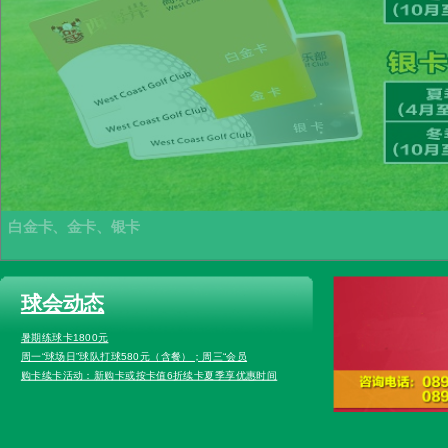
白金卡、金卡、银卡
球会动态
暑期练球卡1800元
周一“球场日”球队打球580元（含餐）；周三“会员
购卡续卡活动：新购卡或按卡值6折续卡夏季享优惠时间