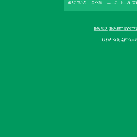
第1页/总2页 总22篇
上一页
下一页
首
联盟球场
|
联系我们
隐私声
版权所有 海南西海岸