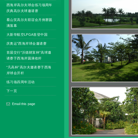
西海岸高尔夫球会练习场周年
庆典高尔夫球邀请赛
看山笑高尔夫联谊会月例赛圆
满落幕
大新华航空LPGA首登中国
庆奥运”西海岸球会邀请赛
首届交行“沃德财富杯”高球邀
请赛于西海岸圆满收杆
“凡高杯”高尔夫邀请赛于西海
岸球会开杆
练习场四周年活动
下一页
Email this page