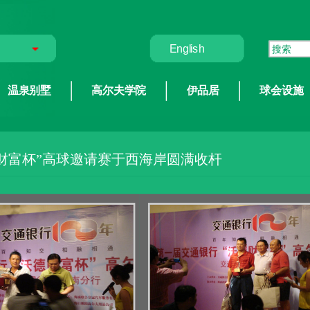
English
温泉别墅
高尔夫学院
伊品居
球会设施
财富杯”高球邀请赛于西海岸圆满收杆