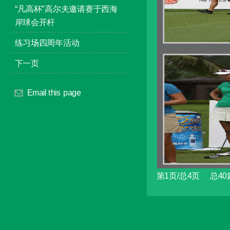
“凡高杯”高尔夫邀请赛于西海
岸球会开杆
练习场四周年活动
下一页
Email this page
第1页/总4页 总