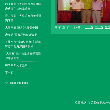
西海岸高尔夫球会练习场周年
庆典高尔夫球邀请赛
看山笑高尔夫联谊会月例赛圆
满落幕
第1页/总1页 总4篇
上一页
下一页
首
大新华航空LPGA首登中国
庆奥运”西海岸球会邀请赛
首届交行“沃德财富杯”高球邀
请赛于西海岸圆满收杆
“凡高杯”高尔夫邀请赛于西海
岸球会开杆
练习场四周年活动
下一页
Email this page
联盟球场
|
联系我们
隐私声