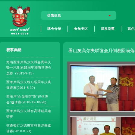
优惠信息
球会介绍
会员专区
温泉别墅
高尔
赛事集锦
看山笑高尔夫联谊会月例赛圆满落
海南西海岸高尔夫球会周年庆
暨一汽奥迪25周年海南世博会
员赛（2013-9-13）
西海岸高尔夫练习场周年庆典
邀请赛(2011-6-10)
西海岸“会员联谊”暨“迎体博
会”邀请赛(2010-12-18-20)
西海岸高尔夫球会高球精英邀
请赛
交通银行沃德财富杯高尔夫邀
请赛(2010-8-21)