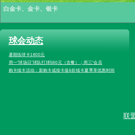
白金卡、金卡、银卡
球会动态
暑期练球卡1800元
周一“球场日”球队打球580元（含餐）；周三“会员
购卡续卡活动：新购卡或按卡值6折续卡夏季享优惠时间
联