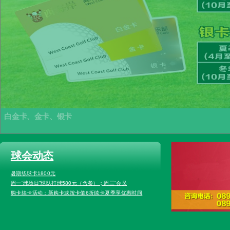
白金卡、金卡、银卡
球会动态
暑期练球卡1800元
周一“球场日”球队打球580元（含餐）；周三“会员
购卡续卡活动：新购卡或按卡值6折续卡夏季享优惠时间