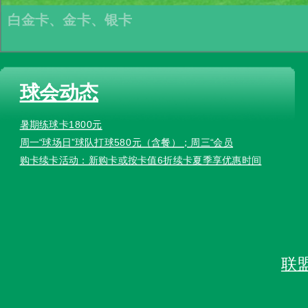
白金卡、金卡、银卡
球会动态
暑期练球卡1800元
周一“球场日”球队打球580元（含餐）；周三“会员
购卡续卡活动：新购卡或按卡值6折续卡夏季享优惠时间
联