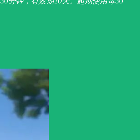
分钟，有效期
天。超期使用每
/30
10
30