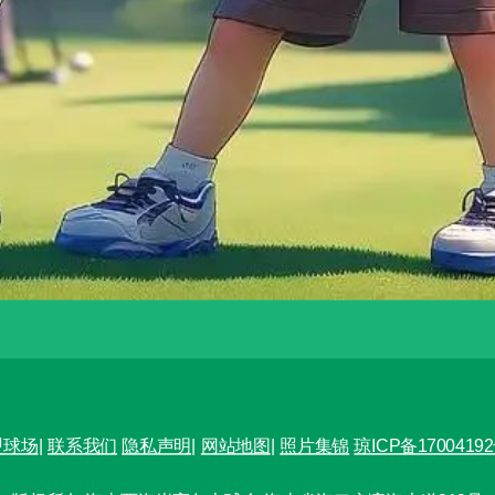
盟球场
|
联系我们
隐私声明
|
网站地图
|
照片集锦
琼ICP备17004192