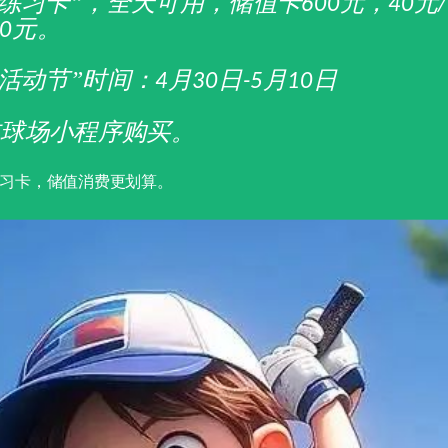
假练习卡”，全天可用，储值卡
元，
元
600
40
元。
0
假活动节”时间：
月
日
月
日
4
30
-5
10
在球场小程序购买。
习卡，储值消费更划算。