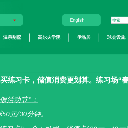
English
温泉别墅
高尔夫学院
伊品居
球会设施
买练习卡，储值消费更划算。练习场“
春假活动节”
：
球
元
分钟。
50
/30