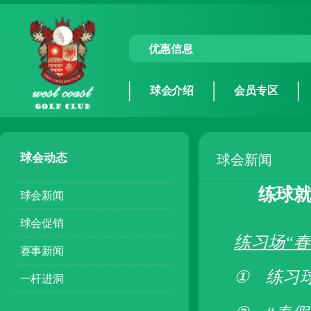
优惠信息
球会介绍
会员专区
球会动态
球会新闻
练球就
球会新闻
球会促销
练习场
“
赛事新闻
①
练习
一杆进洞