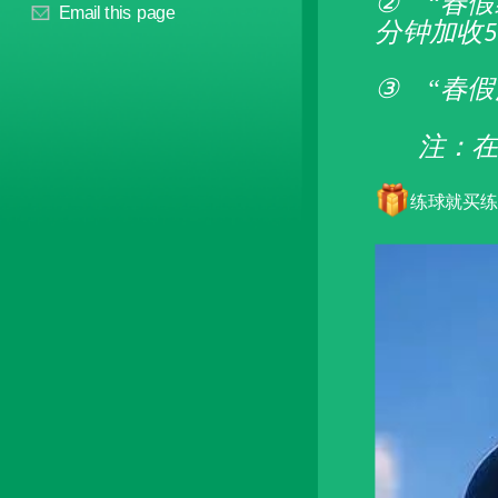
②
“春
Email this page
分钟加收
5
③
“春
注：
练球就买练