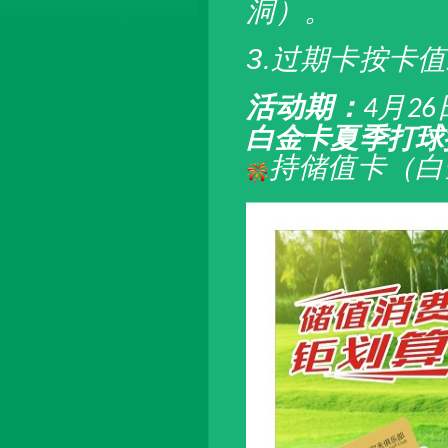
洞）。
3.
过期卡按卡值
活动期：
月
4
26
白金卡夏季打球
持储值卡（白