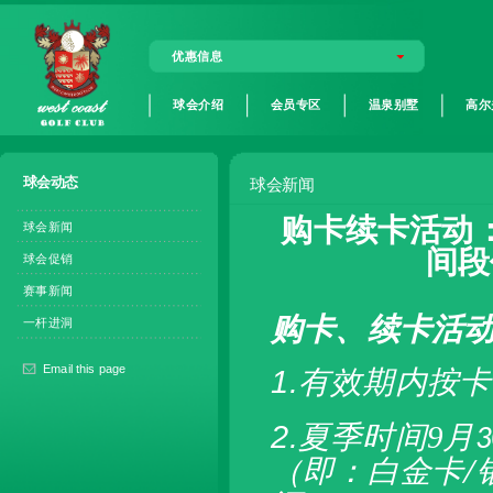
优惠信息
球会介绍
会员专区
温泉别墅
高尔
球会动态
球会新闻
购卡续卡活动
球会新闻
间段
球会促销
赛事新闻
购卡、续卡活
一杆进洞
Email this page
1.
有效期内按卡
2.夏季时间
9
月
3
（即：白金卡
/