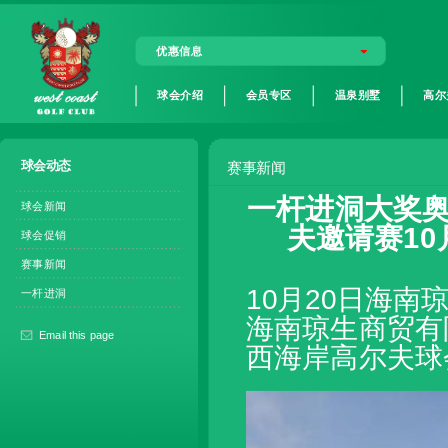
优惠信息
球会介绍
会员专区
温泉别墅
高尔
球会动态
赛事新闻
一杆进洞大奖奥
球会新闻
夫邀请赛10
球会促销
赛事新闻
10月20日海
一杆进洞
海南琼生商贸有
Email this page
西海岸高尔夫球