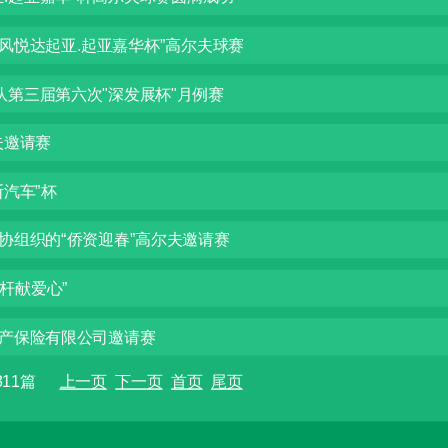
东风悦达起亚.起亚嘉华杯”高尔夫球赛
队第三届第六次"深发展杯"月例赛
夫邀请赛
汽车”杯
协组织的“侨资迎春”高尔夫邀请赛
挥杆献爱心”
产保险有限公司邀请赛
总311篇
上一页
下一页
首页
尾页